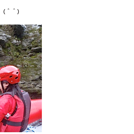
た（＾＾）