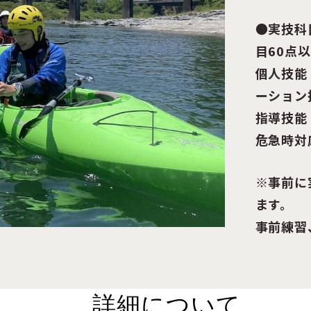
●実技科
目60点
個人技能
ーション
指導技能
危急時対
※事前に
ます。
事前練習
詳細について