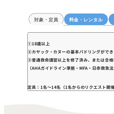
対象・定員
料金・レンタル
①18歳以上
②カヤック・カヌーの基本パドリングができ
③普通救命講習以上を修了済み、または合格
（AHAガイドライン準拠・MFA・日赤救急
定員：1名〜14名（1名からのリクエスト開