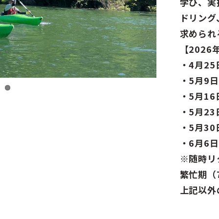
学び、実
ドリング
求められ
【202
・4月2
・5月9
・5月1
・5月2
・5月3
・6月6
※随時リ
繁忙期（
上記以外