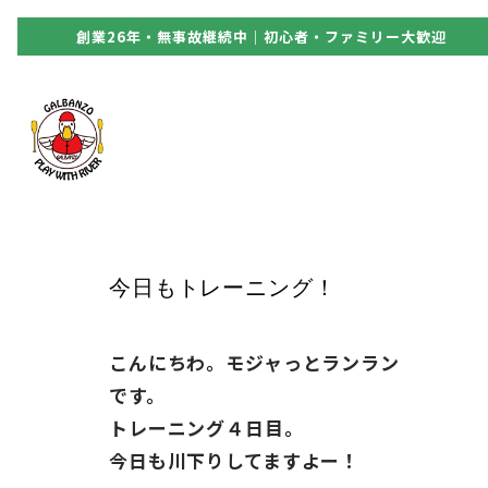
創業26年・無事故継続中｜初心者・ファミリー大歓迎
090-7578-6330
アクティビティ
料金
今日もトレーニング！
空き状況・ご予約
こんにちわ。モジャっとランラン
アクセス
です。
トレーニング４日目。
FAQ
今日も川下りしてますよー！