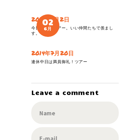
2019年6月2日
02
今日は男旅ツアー。いい仲間たちで羨まし
6月
す。
2014年7月20日
連休中日は満員御礼！ツアー
Leave a comment
Name
E-mail