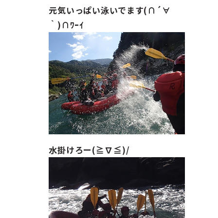
元気いっぱい泳いでます(∩´∀
｀)∩ﾜｰｲ
水掛けろー(≧∇≦)/