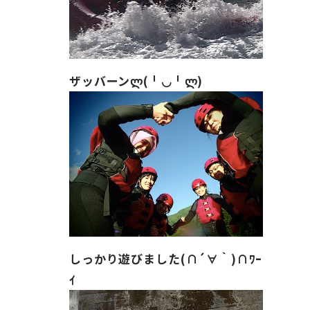
ザッバーンლ(╹◡╹ლ)
しっかり遊びました(∩´∀｀)∩ﾜｰ
ｲ