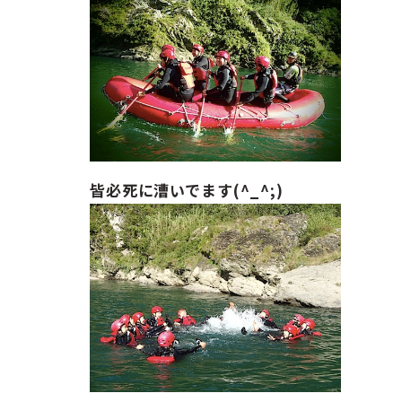
皆必死に漕いでます(^_^;)