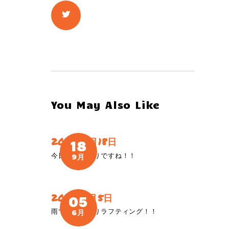
ガイド紹介
お問い合わせ
ENGLISH
You May Also Like
2019年9月18日
18
今日は貸し切りですね！！
9月
2018年6月5日
05
雨でもやっぱりラフティング！！
6月