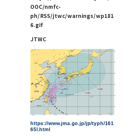
OOC/nmfc-
ph/RSS/jtwc/warnings/wp181
6.gif
JTWC
https://www.jma.go.jp/jp/typh/161
65l.html