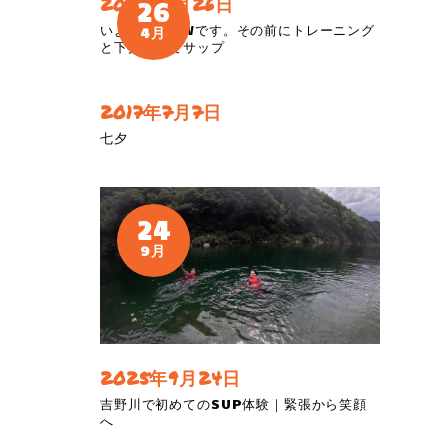
2019年4月26日
26
いよいよ！GWです。その前にトレーニング
4月
と下見そしてサップ
2017年7月7日
七夕
24
9月
2025年9月24日
吉野川で初めてのSUP体験｜緊張から笑顔
へ