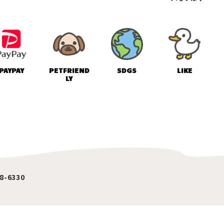
PAYPAY
PETFRIEND
SDGS
LIKE
LY
8-6330