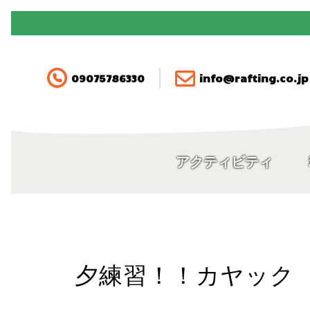
090-7578-6330
アクティビティ
09075786330
info@rafting.co.jp
料金
空き状況・ご予約
アクティビティ
アクセス
FAQ
夕練習！！カヤック
ガイド紹介