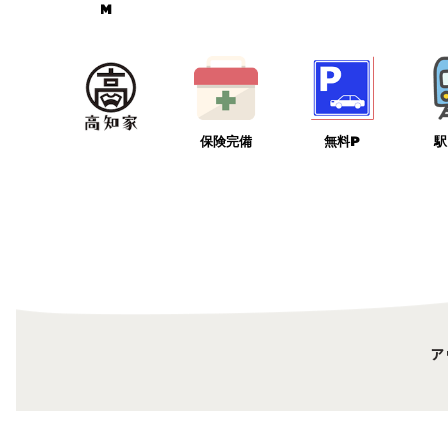
M
保険完備
無料P
駅
ア