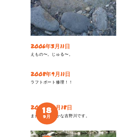
2006年3月11日
えもの〜。じゅる〜。
2008年9月11日
ラフトボート修理！！
2022年9月18日
18
まだまだ穏やかな吉野川です。
9月