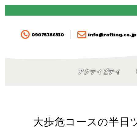
090-7578-6330
アクティビティ
09075786330
info@rafting.co.jp
料金
空き状況・ご予約
アクティビティ
アクセス
FAQ
大歩危コースの半日
ガイド紹介