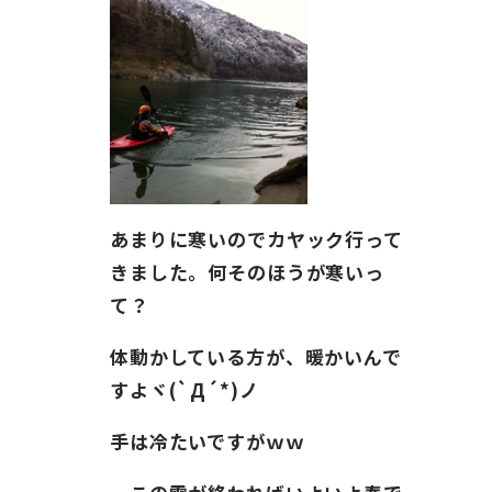
ガイド紹介
お問い合わせ
ENGLISH
あまりに寒いのでカヤック行って
きました。何そのほうが寒いっ
て？
体動かしている方が、暖かいんで
すよヾ(`Д´*)ノ
手は冷たいですがｗｗ