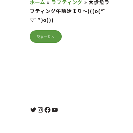
ホーム
»
ラフティング
»
大歩危ラ
フティング午前始まり〜(((o(*ﾟ
▽ﾟ*)o)))
記事一覧へ
Twitter
Instagram
Facebook
YouTube