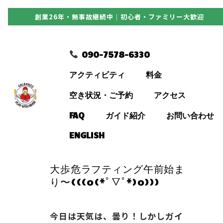
創業26年・無事故継続中｜初心者・ファミリー大歓迎
090-7578-6330
090-7578-6330
アクティビティ
アクティビティ
料金
料金
空き状況・ご予約
アクセス
FAQ
ガイド紹介
お問い合わせ
空き状況・ご予約
ENGLISH
アクセス
大歩危ラフティング午前始ま
り〜(((o(*ﾟ▽ﾟ*)o)))
FAQ
今日は天気は、曇り！しかしガイ