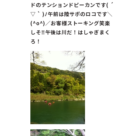
ガイド紹介
ドのテンションドピーカンです( ´
▽ ` )ﾉ午前は陸サポのロコです＼
お問い合わせ
(^o^)／お客様ストーキング笑楽
しそ‼午後は川だ！はしゃぎまく
ENGLISH
ろ！