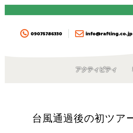
090-7578-6330
アクティビティ
09075786330
info@rafting.co.jp
料金
空き状況・ご予約
アクティビティ
アクセス
FAQ
台風通過後の初ツア
ガイド紹介