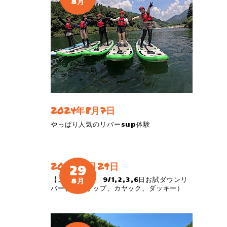
8月
2024年8月7日
やっぱり人気のリバーsup体験
2019年8月29日
29
【スペシャル】 9/1,2,3,6日お試ダウンリ
8月
バー初級（サップ、カヤック、ダッキー）