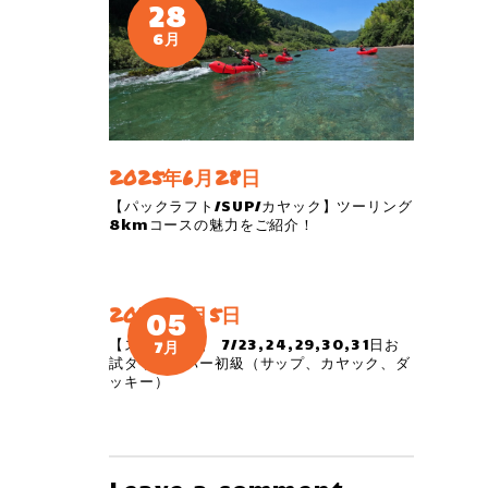
28
6月
2025年6月28日
【パックラフト/SUP/カヤック】ツーリング
8kmコースの魅力をご紹介！
2019年7月5日
05
【スペシャル】 7/23,24,29,30,31日お
7月
試ダウンリバー初級（サップ、カヤック、ダ
ッキー）
Leave a comment