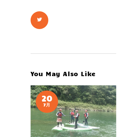
You May Also Like
20
7月