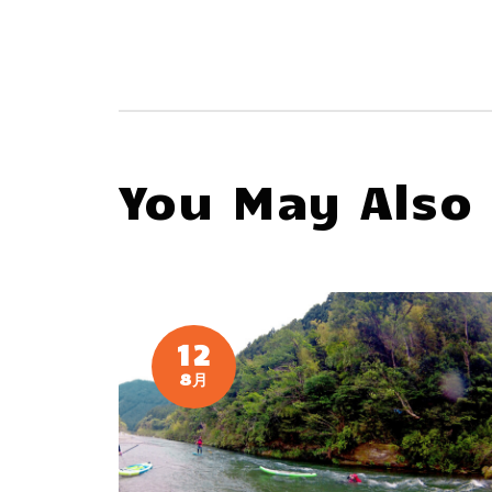
You May Also 
12
8月