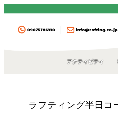
090-7578-6330
アクティビティ
09075786330
info@rafting.co.jp
料金
空き状況・ご予約
アクティビティ
アクセス
FAQ
ラフティング半日コ
ガイド紹介