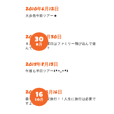
2010年6月12日
大歩危午前ツアー★
2020年8月30日
30
８月最後の日曜日はファミリー飛び込んで遊
8月
んで大満足！？
2015年8月13日
午後も半日ツアー(*^_^*)
2020年10月16日
16
曇り空でも慰安旅行！！人生に旅行は必要で
10月
すよ。