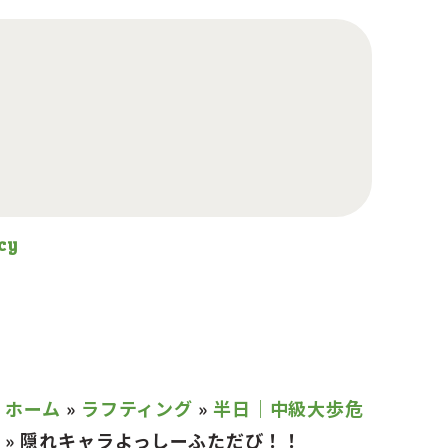
cy
ホーム
»
ラフティング
»
半日｜中級大歩危
»
隠れキャラよっしーふただび！！