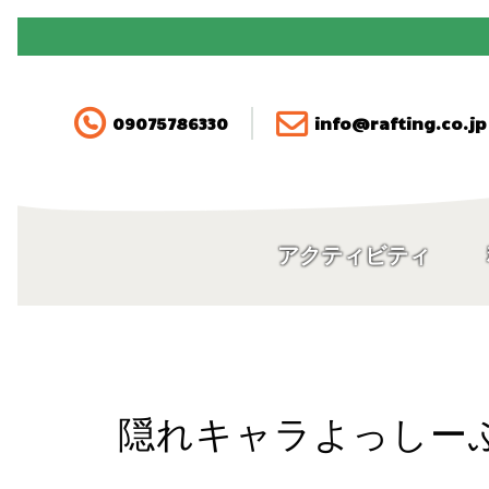
090-7578-6330
アクティビティ
09075786330
info@rafting.co.jp
料金
空き状況・ご予約
アクティビティ
アクセス
FAQ
隠れキャラよっしー
ガイド紹介