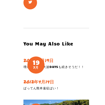
You May Also Like
2019年7月19日
19
増水は続く、大波DAYSも続きそうだ！！
7月
2012年4月14日
ばってん熊本遠征ばい！