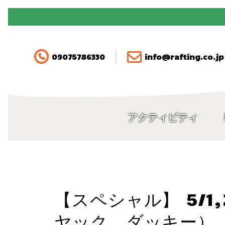
090-7578-6330
アクティビティ
09075786330
info@rafting.co.jp
料金
空き状況・ご予約
アクティビティ
アクセス
FAQ
【スペシャル】 5/1
ガイド紹介
ヤック、ダッキー）