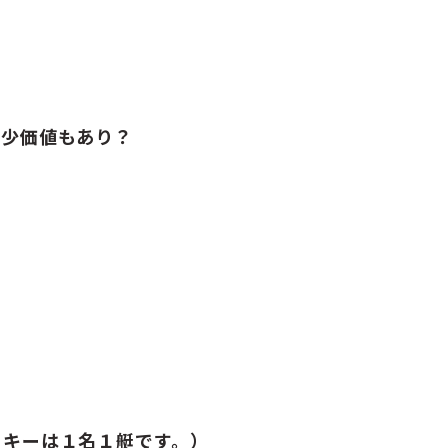
稀少価値もあり？
ッキーは１名１艇です。）